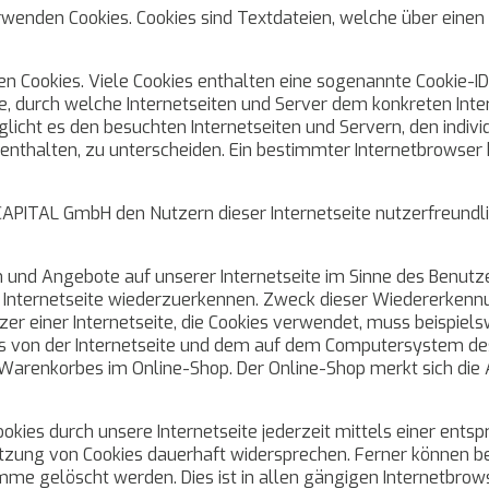
rwenden Cookies. Cookies sind Textdateien, welche über ein
n Cookies. Viele Cookies enthalten eine sogenannte Cookie-ID.
lge, durch welche Internetseiten und Server dem konkreten In
licht es den besuchten Internetseiten und Servern, den indiv
enthalten, zu unterscheiden. Ein bestimmter Internetbrowser 
APITAL GmbH den Nutzern dieser Internetseite nutzerfreundlic
n und Angebote auf unserer Internetseite im Sinne des Benutz
er Internetseite wiederzuerkennen. Zweck dieser Wiedererkenn
tzer einer Internetseite, die Cookies verwendet, muss beispiels
ies von der Internetseite und dem auf dem Computersystem 
s Warenkorbes im Online-Shop. Der Online-Shop merkt sich die Ar
okies durch unsere Internetseite jederzeit mittels einer ent
tzung von Cookies dauerhaft widersprechen. Ferner können ber
e gelöscht werden. Dies ist in allen gängigen Internetbrowse